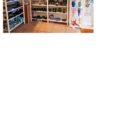
Estou trabalhando em várias
esculturas de vida selvagem
atualmente, mas d
o
me mande um e-
mail
com pedidos particulares de vida
selvagem.