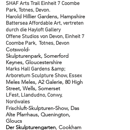
SHAF Arts Trail Einheit 7 Coombe
Park, Totnes, Devon.
Harold Hillier Gardens
, Hampshire
Battersea Affordable Art, vertreten
durch die Hayloft Gallery
Offene Studios von Devon
, Einheit 7
Coombe Park, Totnes, Devon
Cotswold-
Skulpturenpark,
Somerford
Keynes,
Gloucestershire
Marks Hall Gardens &amp;
Arboretum
Sculpture Show, Essex
Meles Meles
, A2 Galerie, 80 High
Street, Wells, Somerset
LFest, Llandudno, Conwy,
Nordwales
Frischluft-Skulpturen-Show
, Das
Alte Pfarrhaus, Quenington,
G
loucs
Der Skulpturengarten
,
Cookham