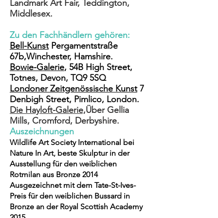
Landmark Art Fair, Teddington,
Middlesex.
Zu den Fachhändlern gehören:
Bell-Kunst
Pergamentstraße
67b,
Winchester
, Hamshire.
Bowie-Galerie
, 54B High Street,
Totnes, Devon, TQ9 5SQ
Londoner Zeitgenössische Kunst
7
Denbigh Street, Pimlico, London.
Die Hayloft-Galerie,
Über Gellia
Mills, Cromford, Derbyshire.
Auszeichnungen
Wildlife Art Society International bei
Nature In Art, beste Skulptur in der
Ausstellung für den weiblichen
Rotmilan aus Bronze 2014
Ausgezeichnet mit dem Tate-St-Ives-
Preis für den weiblichen Bussard in
Bronze an der Royal Scottish Academy
2015.