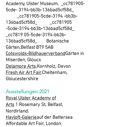
Academy, Ulster Museum, _cc781905-
5cde- 3194-bb3b-136bad5cf58d_
_cc781905-5cde-3194 -bb3b-
136bad5cf58d_ _cc781905
-5cde-3194-bb3b-136bad5cf58d_
_cc7819 05-5cde-3194-bb3b-
136bad5cf58d_
Botanische
Gärten,
Belfast BT9 5AB
Cotswolds-Bildhauerverband
Gärten in
Miserden, Gloucs
Delamore Arts,
Kornholz, Devon
Fresh Air Art Fair,
Cheltenham,
Gloucestershire
Ausstellungen 2021
Royal Ulster Academy of
Arts
1
Rosemary St, Belfast,
Nordirland.
Hayloft-Galerie
auf der Battersea
Affordable Art Fair, London.