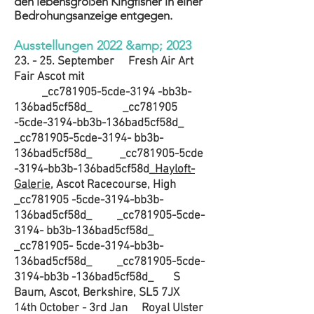
den lebensgroßen Kingfisher in einer
Bedrohungsanzeige entgegen.
Ausstellungen 2022 &amp; 2023
23. - 25. September Fresh Air Art
Fair Ascot mit
_cc781905-5cde-3194 -bb3b-
136bad5cf58d_ _cc781905
-5cde-3194-bb3b-136bad5cf58d_
_cc781905-5cde-3194- bb3b-
136bad5cf58d_ _cc781905-5cde
-3194-bb3b-136bad5cf58d_
Hayloft-
Galerie
, Ascot Racecourse, High
_cc781905 -5cde-3194-bb3b-
136bad5cf58d_ _cc781905-5cde-
3194- bb3b-136bad5cf58d_
_cc781905- 5cde-3194-bb3b-
136bad5cf58d_ _cc781905-5cde-
3194-bb3b -136bad5cf58d_ S
Baum, Ascot, Berkshire, SL5 7JX
14th October - 3rd Jan Royal Ulster