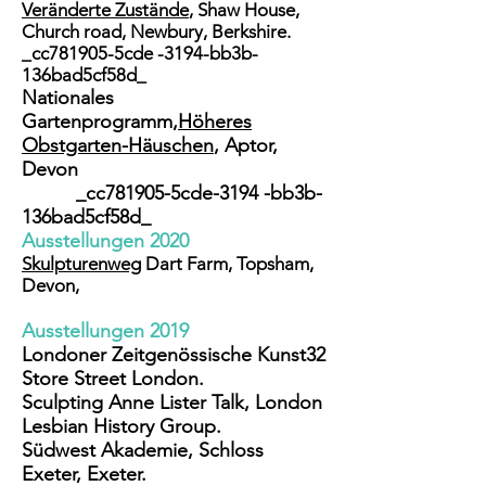
Veränderte Zustände
, Shaw House,
Church road, Newbury, Berkshire.
_cc781905-5cde -3194-bb3b-
136bad5cf58d_
Nationales
Gartenprogramm,
Höheres
Obstgarten-Häuschen
, Aptor,
Devon
_cc781905-5cde-3194 -bb3b-
136bad5cf58d_
Ausstellungen 2020
Skulpturenweg
Dart Farm, Topsham,
Devon,
Ausstellungen 2019
Londoner Zeitgenössische Kunst
32
Store Street London.
Sculpting Anne Lister Talk, London
Lesbian History Group.
Südwest Akademie
, Schloss
Exeter, Exeter.