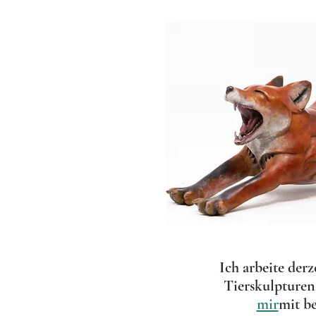
Ich arbeite der
Tierskulpturen
mir
mit b