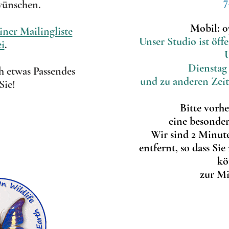
wünschen.
Mobil: 0
iner Mailingliste
Unser Studio ist öff
i
.
Dienstag
ch etwas Passendes
und zu anderen Zei
Sie!
Bitte vorhe
eine besonde
Wir sind 2 Minu
entfernt, so dass 
kö
zur Mi