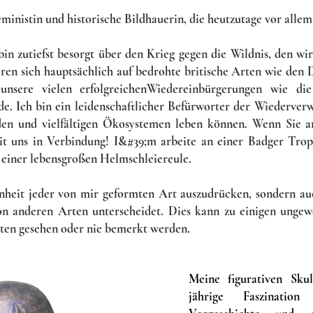
 feministin und historische Bildhauerin, die heutzutage vor alle
in zutiefst besorgt über den Krieg gegen die Wildnis, den wi
ren sich hauptsächlich auf bedrohte britische Arten wie den 
unsere vielen erfolgreichen
Wiedereinbürgerungen wie die
e. Ich bin ein leidenschaftlicher Befürworter der Wiederver
den und vielfältigen Ökosystemen leben können. Wenn Sie a
 mit uns in Verbindung! I&#39;m arbeite an einer Badger Tro
 einer lebensgroßen Helmschleiereule.
önheit jeder von mir geformten Art auszudrücken, sondern au
on anderen Arten unterscheidet. Dies kann zu einigen ungew
elten gesehen oder nie bemerkt werden.
Meine figurativen Skul
jährige Faszinatio