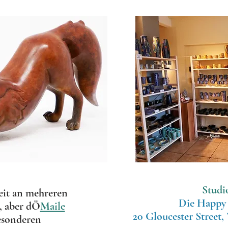
Studi
zeit an mehreren
Die Happy 
, aber d
Ö
Maile
20 Gloucester Street
esonderen