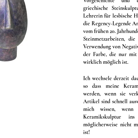
Vorgeschichte und d
griechische Steinskulp
Lehrerin für lesbische H
die Regency-Legende Ann
vom frühen 20. Jahrhunde
Steinmetzarbeiten, die
Verwendung von Negativ
der Farbe, die nur mit
wirklich möglich ist.
Ich wechsele derzeit da
so dass meine Kerami
werden, wenn sie ver
Artikel sind schnell ausv
mich wissen, wenn 
Keramikskulptur in
möglicherweise nicht 
ist!