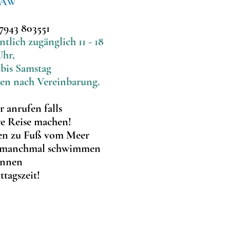
7AW
7943 803551
entlich zugänglich
11 - 18
Uhr,
 bis Samstag
ten nach Vereinbarung.
r anrufen falls
re Reise machen!
ten zu Fuß vom Meer
Sie manchmal schwimmen
nnen
ttagszeit!