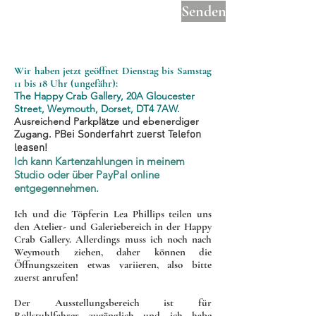
Senden
Wir haben jetzt geöffnet
Dienstag bis Samstag
11 bis 18 Uhr (ungefähr):
The Happy Crab Gallery, 20A Gloucester
Street, Weymouth, Dorset, DT4 7AW.
Ausreichend Parkplätze und ebenerdiger
Zugang. P
Bei Sonderfahrt zuerst Telefon
leasen!
Ich kann Kartenzahlungen in meinem
Studio oder über PayPal online
entgegennehmen.
Ich und die Töpferin Lea Phillips teilen uns
den Atelier- und Galeriebereich in der Happy
Crab Gallery. Allerdings muss ich noch nach
Weymouth ziehen, daher können die
Öffnungszeiten etwas variieren, also bitte
zuerst anrufen!
Der Ausstellungsbereich ist für
Rollstuhlfahrer zugänglich und ich habe