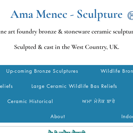
Ama Menec - Sculpture
ine art foundry bronze &
stoneware ceramic sculptur
Sculpted & cast in the West Country,
UK.
Up-coming Bronze Sculptures
Wildlife Bro
eliefs
Large Ceramic Wildlife Bas Reliefs
Ceramic Historical
ਅਮਾ ਮੇਨੇਕ ਬਾਰੇ
About
Indo