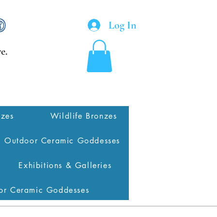
Log In
e.
nzes
Wildlife Bronzes
Outdoor Ceramic Goddesses
Exhibitions & Galleries
or Ceramic Goddesses